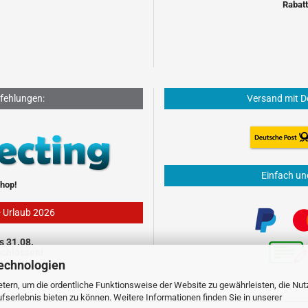
Rabatt
fehlungen:
Versand mit D
Einfach un
hop!
- Urlaub 2026
s 31.08.
schlossen!
echnologien
tern, um die ordentliche Funktionsweise der Website zu gewährleisten, die Nu
serlebnis bieten zu können. Weitere Informationen finden Sie in unserer