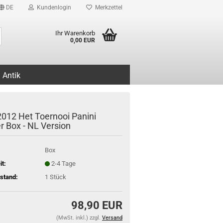
DE
Kundenlogin
Merkzettel
Suche...
Ihr Warenkorb
0,00 EUR
Antik
2012 Het Toernooi Panini
r Box - NL Version
Box
it:
2-4 Tage
stand:
1
Stück
98,90 EUR
(MwSt. inkl.) zzgl.
Versand