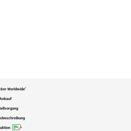
icker Worldwide"
Ankauf
tellvorgang
sbeschreibung
aktion