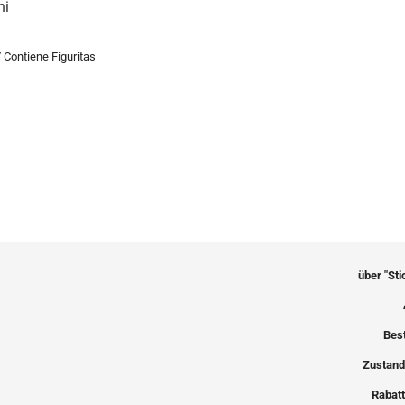
ni
Contiene Figuritas
über "St
Bes
Zustand
Rabatt