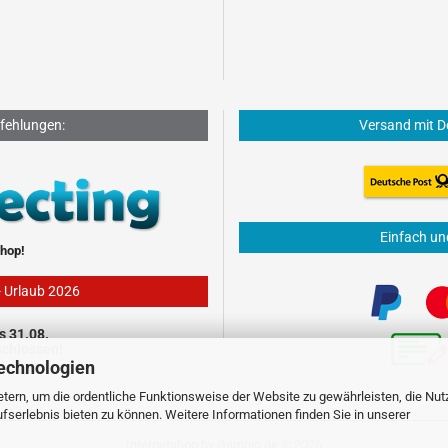
fehlungen:
Versand mit D
Einfach un
hop!
- Urlaub 2026
s 31.08.
schlossen!
echnologien
tern, um die ordentliche Funktionsweise der Website zu gewährleisten, die Nu
serlebnis bieten zu können. Weitere Informationen finden Sie in unserer
Internetshop
by Gambio.de © 2026