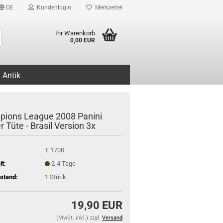
DE
Kundenlogin
Merkzettel
Suche...
Ihr Warenkorb
0,00 EUR
Antik
ions League 2008 Panini
r Tüte - Brasil Version 3x
T 1700
it:
2-4 Tage
stand:
1
Stück
19,90 EUR
(MwSt. inkl.) zzgl.
Versand