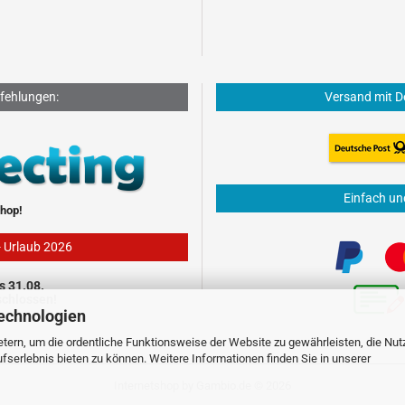
fehlungen:
Versand mit D
Einfach un
hop!
- Urlaub 2026
s 31.08.
schlossen!
echnologien
tern, um die ordentliche Funktionsweise der Website zu gewährleisten, die Nu
serlebnis bieten zu können. Weitere Informationen finden Sie in unserer
Internetshop
by Gambio.de © 2026