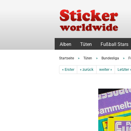
Alben
Tüten
Fußball Stars
»
»
»
Startseite
Tüten
Bundesliga
F
« Erster
« zurück
weiter »
Letzter 