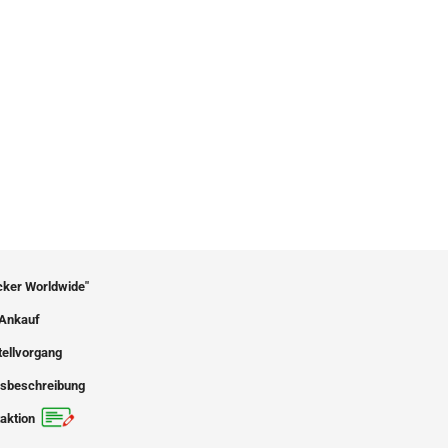
icker Worldwide"
Ankauf
tellvorgang
sbeschreibung
aktion