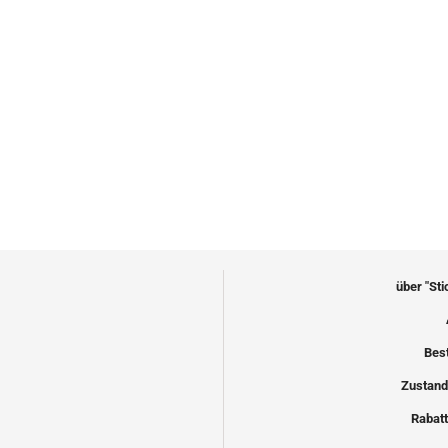
über "St
Bes
Zustand
Rabatt