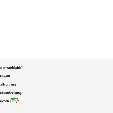
icker Worldwide"
Ankauf
tellvorgang
sbeschreibung
aktion