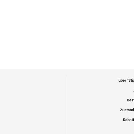
über "St
Bes
Zustand
Rabatt