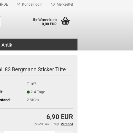
DE
Kundenlogin
Merkzettel
Suche...
Ihr Warenkorb
0,00 EUR
Antik
ll 83 Bergmann Sticker Tüte
T 187
it:
2-4 Tage
stand:
2
Stück
6,90 EUR
(MwSt. inkl.) zzgl.
Versand