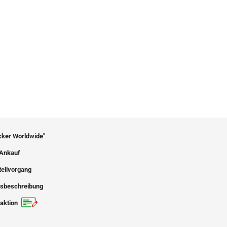
icker Worldwide"
Ankauf
tellvorgang
sbeschreibung
aktion