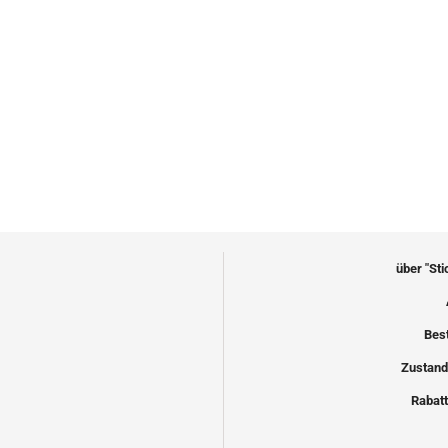
über "St
Bes
Zustand
Rabatt