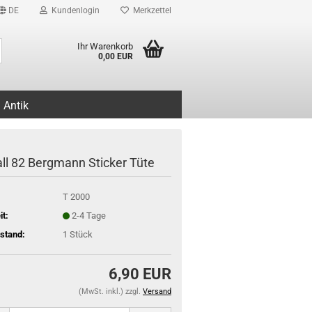
DE
Kundenlogin
Merkzettel
Suche...
Ihr Warenkorb
0,00 EUR
Antik
ll 82 Bergmann Sticker Tüte
T 2000
it:
2-4 Tage
stand:
1
Stück
6,90 EUR
(MwSt. inkl.) zzgl.
Versand