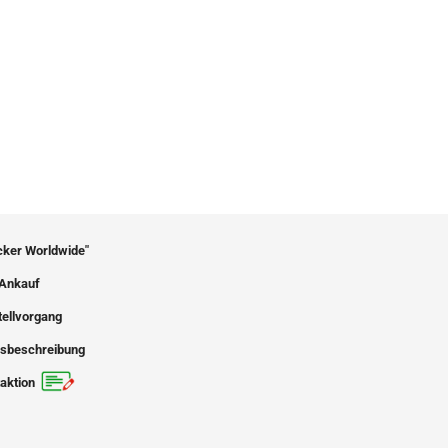
icker Worldwide"
Ankauf
tellvorgang
sbeschreibung
aktion