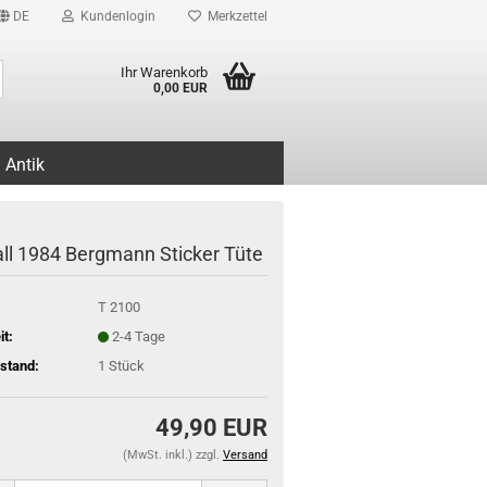
DE
Kundenlogin
Merkzettel
Suche...
Ihr Warenkorb
0,00 EUR
Antik
ll 1984 Bergmann Sticker Tüte
T 2100
it:
2-4 Tage
stand:
1
Stück
49,90 EUR
(MwSt. inkl.) zzgl.
Versand