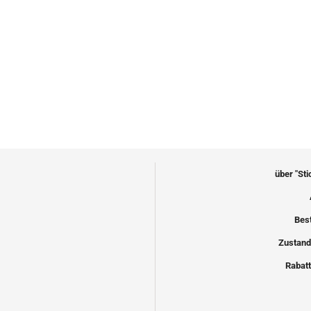
über "St
Bes
Zustand
Rabatt