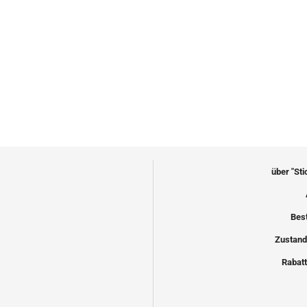
über "St
Bes
Zustand
Rabatt