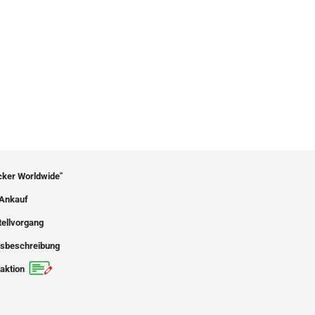
icker Worldwide"
Ankauf
tellvorgang
sbeschreibung
aktion