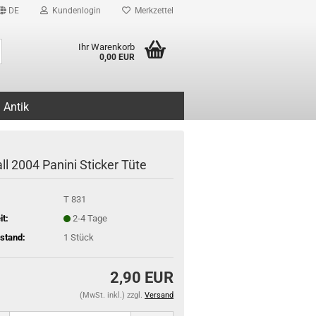
DE
Kundenlogin
Merkzettel
Suche...
Ihr Warenkorb
0,00 EUR
Antik
ll 2004 Panini Sticker Tüte
T 831
it:
2-4 Tage
stand:
1
Stück
2,90 EUR
(MwSt. inkl.) zzgl.
Versand