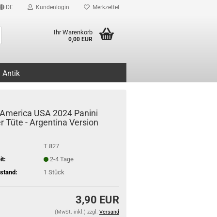
DE
Kundenlogin
Merkzettel
Suche...
Ihr Warenkorb
0,00 EUR
Antik
America USA 2024 Panini
r Tüte - Argentina Version
T 827
it:
2-4 Tage
stand:
1
Stück
3,90 EUR
(MwSt. inkl.) zzgl.
Versand