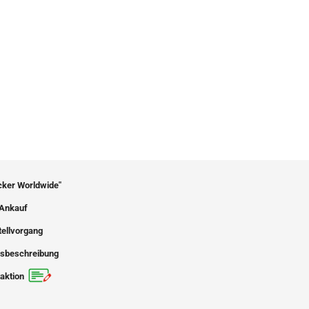
icker Worldwide"
Ankauf
tellvorgang
sbeschreibung
aktion