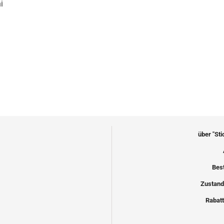
i
über "St
Bes
Zustand
Rabatt