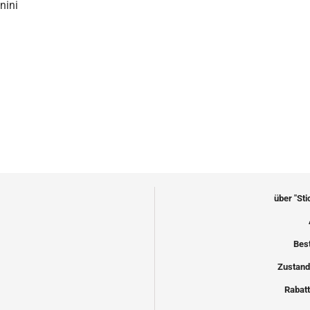
nini
über "St
Bes
Zustand
Rabatt