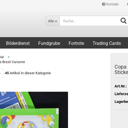
Kontakt
Alle
Bilderdienst
Fundgrube
Fortnite
Trading Cards
»
Cup
 Brasil Variante
Copa 
Sticke
»
45
Artikel in dieser Kategorie
Art.Nr.:
Lieferze
Lagerbe