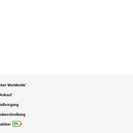
icker Worldwide"
Ankauf
tellvorgang
sbeschreibung
aktion