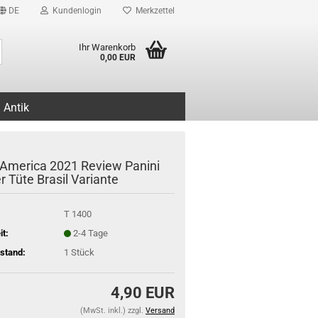
DE
Kundenlogin
Merkzettel
Suche...
Ihr Warenkorb
0,00 EUR
Antik
America 2021 Review Panini
r Tüte Brasil Variante
T 1400
it:
2-4 Tage
stand:
1
Stück
4,90 EUR
(MwSt. inkl.) zzgl.
Versand