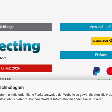
fehlungen:
Versand mit D
Einfach un
hop!
- Urlaub 2026
s 31.08.
schlossen!
echnologien
tern, um die ordentliche Funktionsweise der Website zu gewährleisten, die Nu
serlebnis bieten zu können. Weitere Informationen finden Sie in unserer
Internetshop
by Gambio.de © 2026