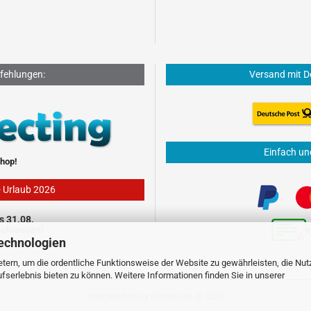
fehlungen:
Versand mit D
Einfach un
hop!
- Urlaub 2026
s 31.08.
schlossen!
echnologien
tern, um die ordentliche Funktionsweise der Website zu gewährleisten, die Nu
serlebnis bieten zu können. Weitere Informationen finden Sie in unserer
Internetshop
by Gambio.de © 2026