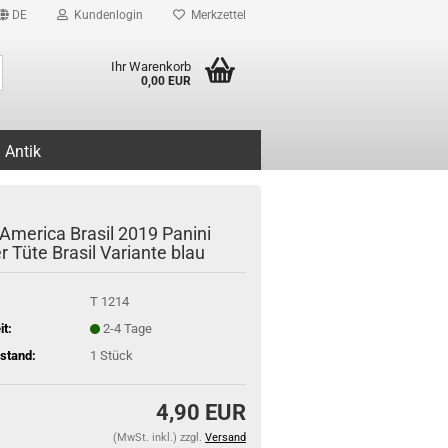
DE
Kundenlogin
Merkzettel
Suche...
Ihr Warenkorb
0,00 EUR
Antik
America Brasil 2019 Panini
r Tüte Brasil Variante blau
T 1214
it:
2-4 Tage
stand:
1
Stück
4,90 EUR
(MwSt. inkl.) zzgl.
Versand