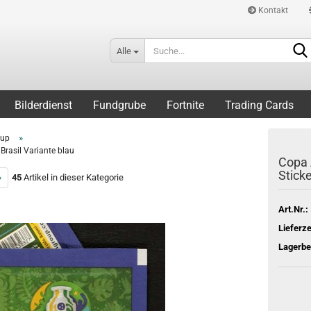
Kontakt
Alle
Bilderdienst
Fundgrube
Fortnite
Trading Cards
»
Cup
Brasil Variante blau
Copa 
Sticke
»
45
Artikel in dieser Kategorie
Art.Nr.:
Lieferze
Lagerbe