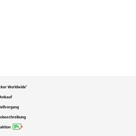
icker Worldwide"
Ankauf
tellvorgang
sbeschreibung
aktion