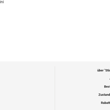
ini
über "St
Bes
Zustand
Rabatt