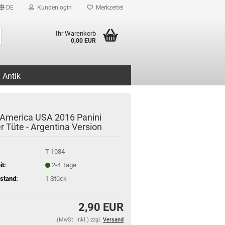
DE
Kundenlogin
Merkzettel
Suche...
Ihr Warenkorb
0,00 EUR
Antik
America USA 2016 Panini
r Tüte - Argentina Version
T 1084
it:
2-4 Tage
stand:
1
Stück
2,90 EUR
(MwSt. inkl.) zzgl.
Versand