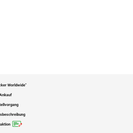
icker Worldwide"
Ankauf
tellvorgang
sbeschreibung
aktion