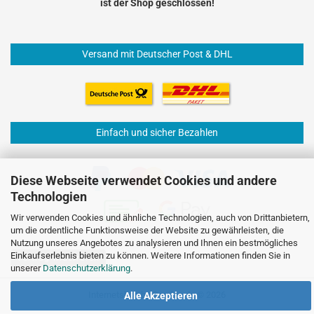
ist der Shop geschlossen!
Versand mit Deutscher Post & DHL
Einfach und sicher Bezahlen
Diese Webseite verwendet Cookies und andere
Technologien
Wir verwenden Cookies und ähnliche Technologien, auch von Drittanbietern,
um die ordentliche Funktionsweise der Website zu gewährleisten, die
Nutzung unseres Angebotes zu analysieren und Ihnen ein bestmögliches
Einkaufserlebnis bieten zu können. Weitere Informationen finden Sie in
Vertrag widerrufen
unserer
Datenschutzerklärung
.
Internetshop
by Gambio.de © 2026
Alle Akzeptieren