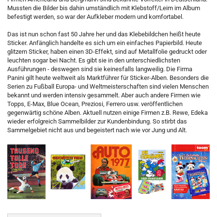
Mussten die Bilder bis dahin umständlich mit Klebstoff/Leim im Album
befestigt werden, so war der Aufkleber modern und komfortabel.
Das ist nun schon fast 50 Jahre her und das Klebebildchen heißt heute
Sticker. Anfänglich handelte es sich um ein einfaches Papierbild. Heute
glitzern Sticker, haben einen 3D-Effekt, sind auf Metallfolie gedruckt oder
leuchten sogar bei Nacht. Es gibt sie in den unterschiedlichsten
Ausführungen - deswegen sind sie keinesfalls langweilig. Die Firma
Panini gilt heute weltweit als Marktführer für Sticker-Alben. Besonders die
Serien zu Fußball Europa- und Weltmeisterschaften sind vielen Menschen
bekannt und werden intensiv gesammelt. Aber auch andere Firmen wie
Topps, E-Max, Blue Ocean, Preziosi, Ferrero usw. veröffentlichen
gegenwärtig schöne Alben. Aktuell nutzen einige Firmen z.B. Rewe, Edeka
wieder erfolgreich Sammelbilder zur Kundenbindung. So stirbt das
Sammelgebiet nicht aus und begeistert nach wie vor Jung und Alt.