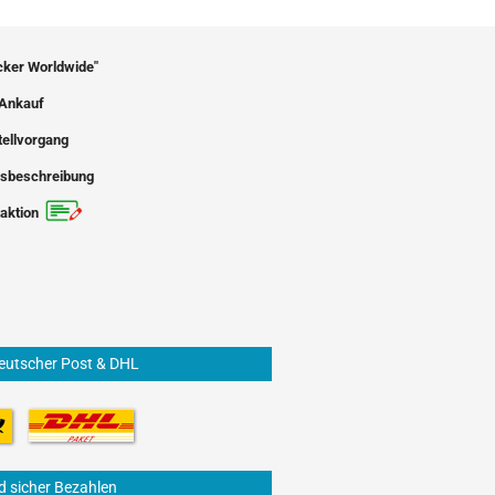
icker Worldwide"
Ankauf
tellvorgang
sbeschreibung
aktion
eutscher Post & DHL
d sicher Bezahlen