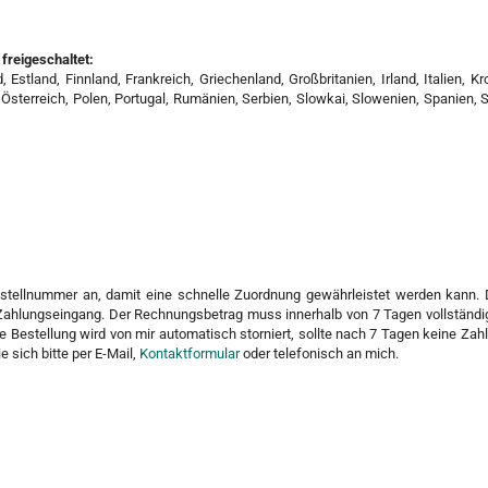
freigeschaltet:
Estland, Finnland, Frankreich, Griechenland, Großbritanien, Irland, Italien, Kro
Österreich, Polen, Portugal, Rumänien, Serbien, Slowkai, Slowenien, Spanien,
tellnummer an, damit eine schnelle Zuordnung gewährleistet werden kann. 
m Zahlungseingang. Der Rechnungsbetrag muss innerhalb von 7 Tagen vollständi
 Die Bestellung wird von mir automatisch storniert, sollte nach 7 Tagen keine Za
 sich bitte per E-Mail,
Kontaktformular
oder telefonisch an mich.