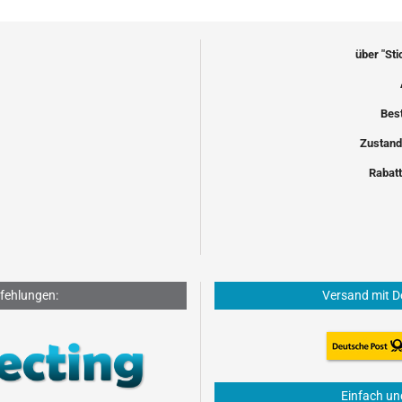
über "St
Bes
Zustand
Rabatt
fehlungen:
Versand mit D
Einfach un