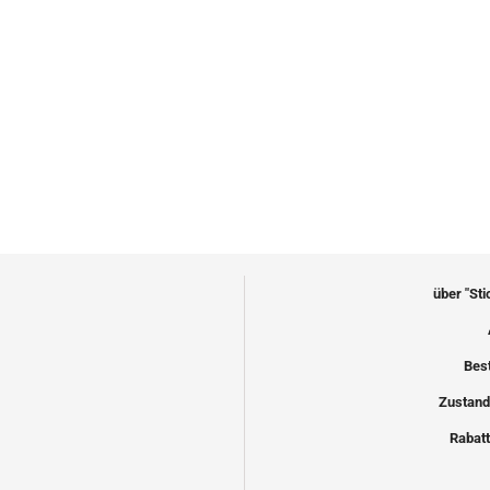
über "St
Bes
Zustand
Rabatt