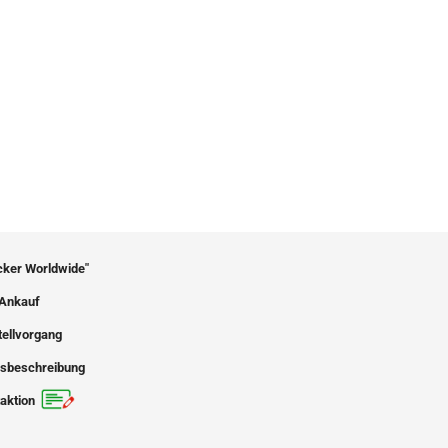
icker Worldwide"
Ankauf
tellvorgang
sbeschreibung
aktion