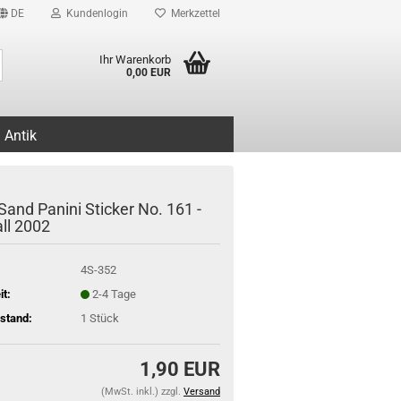
DE
Kundenlogin
Merkzettel
Suche...
Ihr Warenkorb
0,00 EUR
Antik
Sand Panini Sticker No. 161 -
ll 2002
4S-352
it:
2-4 Tage
stand:
1
Stück
1,90 EUR
(MwSt. inkl.) zzgl.
Versand