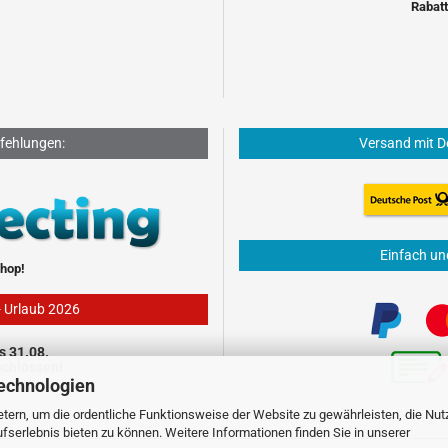
Rabatt
fehlungen:
Versand mit D
Einfach un
hop!
- Urlaub 2026
s 31.08.
schlossen!
echnologien
tern, um die ordentliche Funktionsweise der Website zu gewährleisten, die Nu
serlebnis bieten zu können. Weitere Informationen finden Sie in unserer