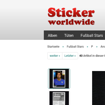
Alben
Tüten
Fußball Stars
»
»
»
Startseite
Fußball Stars
P
And
weiter »
Letzter »
40
Artikel in dieser