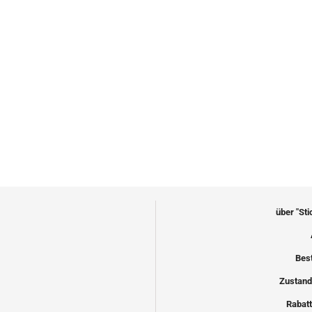
über "St
Bes
Zustand
Rabatt