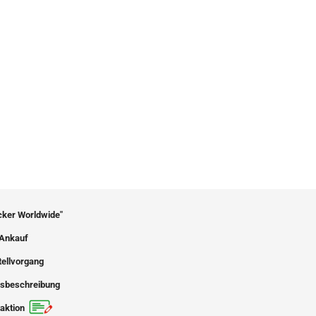
icker Worldwide"
Ankauf
tellvorgang
sbeschreibung
aktion