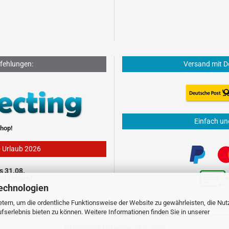
fehlungen:
Versand mit D
Einfach un
hop!
- Urlaub 2026
s 31.08.
schlossen!
echnologien
tern, um die ordentliche Funktionsweise der Website zu gewährleisten, die Nu
serlebnis bieten zu können. Weitere Informationen finden Sie in unserer
Internetshop
by Gambio.de © 2026