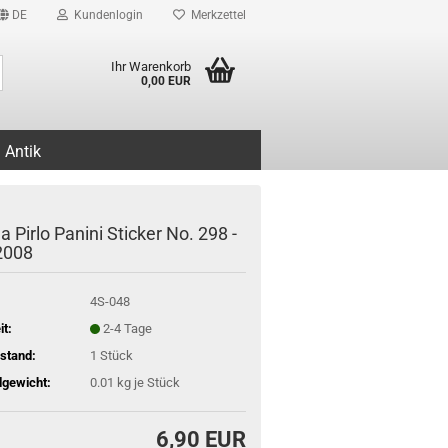
DE
Kundenlogin
Merkzettel
Suche...
Ihr Warenkorb
0,00 EUR
Antik
 Pirlo Panini Sticker No. 298 -
2008
4S-048
it:
2-4 Tage
stand:
1
Stück
gewicht:
0.01
kg je Stück
6,90 EUR