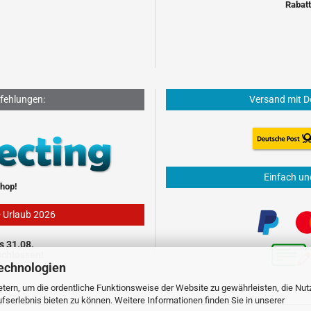
Rabatt
fehlungen:
Versand mit D
Einfach un
hop!
- Urlaub 2026
s 31.08.
schlossen!
echnologien
tern, um die ordentliche Funktionsweise der Website zu gewährleisten, die Nu
serlebnis bieten zu können. Weitere Informationen finden Sie in unserer