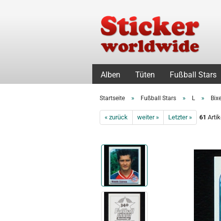
Alben
Tüten
Fußball Stars
»
»
»
Startseite
Fußball Stars
L
Bix
« zurück
weiter »
Letzter »
61
Artik