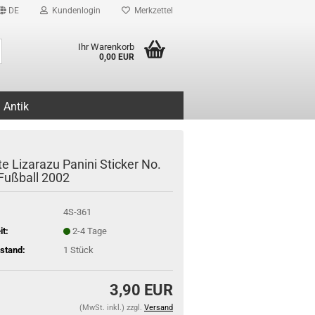
DE
Kundenlogin
Merkzettel
Suche...
Ihr Warenkorb
0,00 EUR
Antik
e Lizarazu Panini Sticker No.
 Fußball 2002
4S-361
it:
2-4 Tage
stand:
1
Stück
3,90 EUR
(MwSt. inkl.) zzgl.
Versand