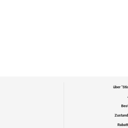
über "St
Bes
Zustand
Rabatt