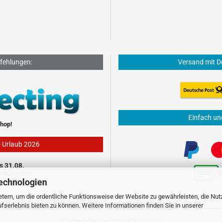
fehlungen:
Versand mit D
Einfach un
hop!
- Urlaub 2026
s 31.08.
schlossen!
echnologien
tern, um die ordentliche Funktionsweise der Website zu gewährleisten, die Nu
serlebnis bieten zu können. Weitere Informationen finden Sie in unserer
Internetshop
by Gambio.de © 2026