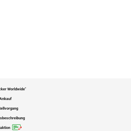
icker Worldwide"
Ankauf
tellvorgang
sbeschreibung
aktion