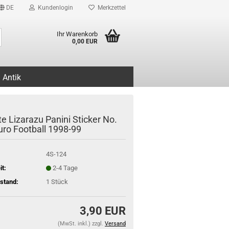
DE
Kundenlogin
Merkzettel
Suche...
Ihr Warenkorb
0,00 EUR
Antik
e Lizarazu Panini Sticker No.
Euro Football 1998-99
4S-124
it:
2-4 Tage
stand:
1
Stück
3,90 EUR
(MwSt. inkl.) zzgl.
Versand