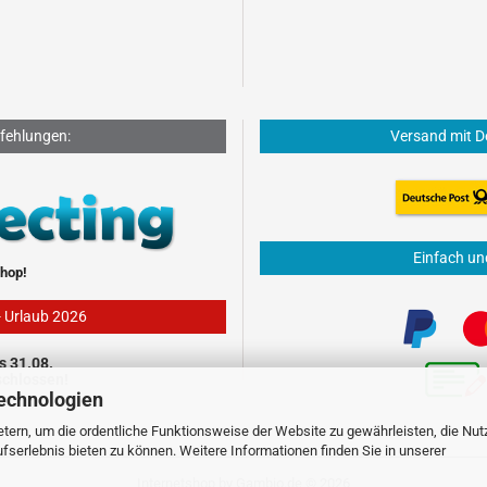
fehlungen:
Versand mit D
Einfach un
hop!
- Urlaub 2026
s 31.08.
schlossen!
echnologien
tern, um die ordentliche Funktionsweise der Website zu gewährleisten, die Nu
serlebnis bieten zu können. Weitere Informationen finden Sie in unserer
Internetshop
by Gambio.de © 2026