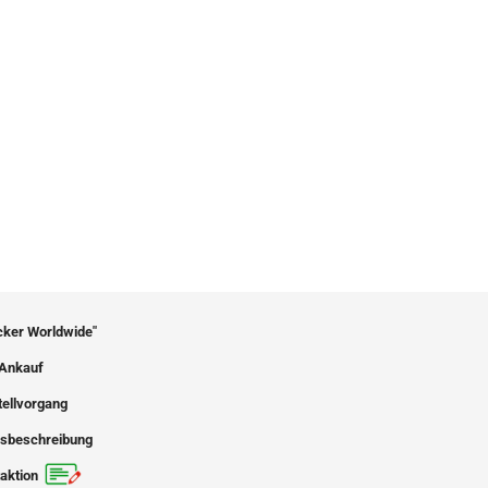
icker Worldwide"
Ankauf
tellvorgang
sbeschreibung
aktion