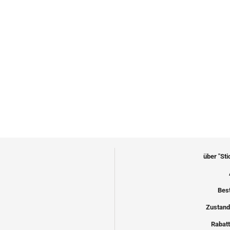
über "St
Bes
Zustand
Rabatt