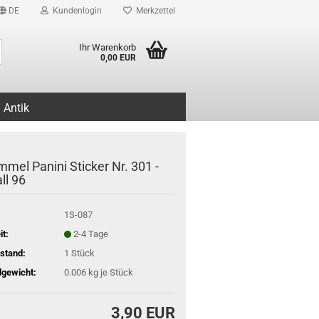
DE
Kundenlogin
Merkzettel
Suche...
Ihr Warenkorb
0,00 EUR
Antik
mmel Panini Sticker Nr. 301 -
ll 96
1S-087
it:
2-4 Tage
stand:
1
Stück
gewicht:
0.006
kg je Stück
3,90 EUR