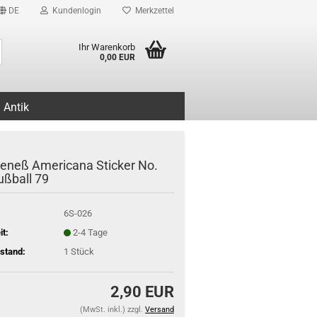
DE
Kundenlogin
Merkzettel
Suche...
Ihr Warenkorb
0,00 EUR
Antik
oeneß Americana Sticker No.
ußball 79
6S-026
it:
2-4 Tage
stand:
1
Stück
2,90 EUR
(MwSt. inkl.) zzgl.
Versand