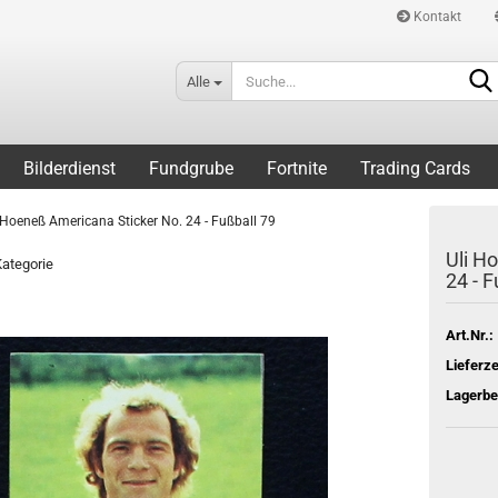
Kontakt
Alle
Bilderdienst
Fundgrube
Fortnite
Trading Cards
 Hoeneß Americana Sticker No. 24 - Fußball 79
Uli H
Kategorie
24 - F
Art.Nr.:
Lieferze
Lagerbe