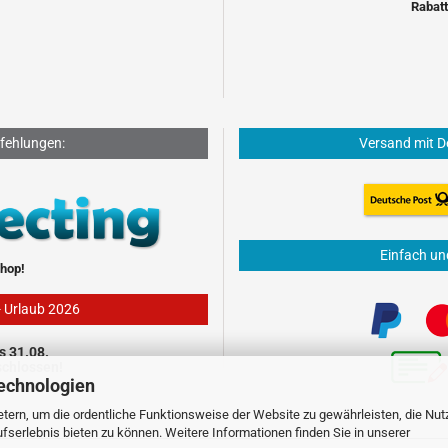
Rabatt
fehlungen:
Versand mit D
Einfach un
hop!
- Urlaub 2026
s 31.08.
schlossen!
echnologien
tern, um die ordentliche Funktionsweise der Website zu gewährleisten, die Nu
serlebnis bieten zu können. Weitere Informationen finden Sie in unserer