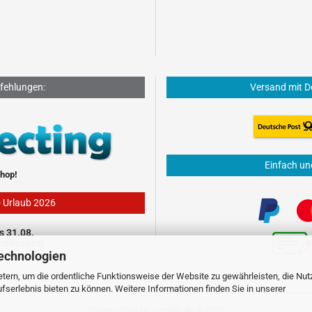
fehlungen:
Versand mit D
Einfach un
hop!
- Urlaub 2026
s 31.08.
schlossen!
echnologien
tern, um die ordentliche Funktionsweise der Website zu gewährleisten, die Nu
serlebnis bieten zu können. Weitere Informationen finden Sie in unserer
Internetshop
by Gambio.de © 2026