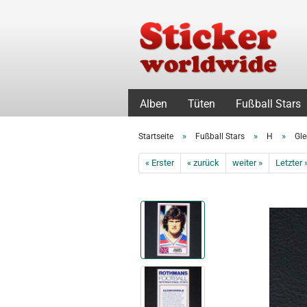
Alben
Tüten
Fußball Stars
»
»
»
Startseite
Fußball Stars
H
Gle
« Erster
« zurück
weiter »
Letzter 