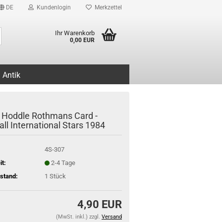
DE
Kundenlogin
Merkzettel
Suche...
Ihr Warenkorb
0,00 EUR
Antik
 Hoddle Rothmans Card -
ll International Stars 1984
4S-307
it:
2-4 Tage
stand:
1
Stück
4,90 EUR
(MwSt. inkl.) zzgl.
Versand