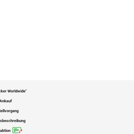
icker Worldwide"
Ankauf
tellvorgang
sbeschreibung
aktion