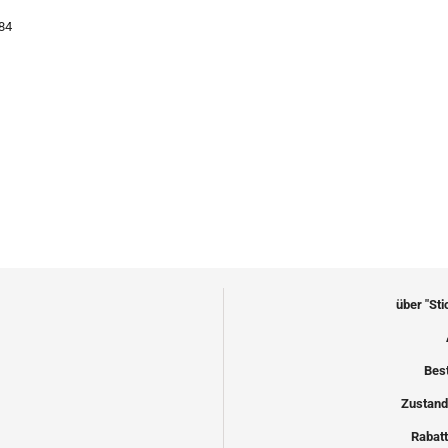
984
über "St
Bes
Zustand
Rabatt