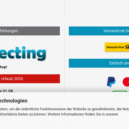
fehlungen:
Versand mit D
Einfach un
hop!
- Urlaub 2026
s 31.08.
schlossen!
echnologien
tern, um die ordentliche Funktionsweise der Website zu gewährleisten, die Nu
serlebnis bieten zu können. Weitere Informationen finden Sie in unserer
Internetshop
by Gambio.de © 2026