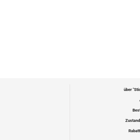
über "St
Bes
Zustand
Rabatt