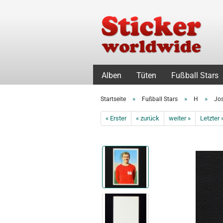
Alben
Tüten
Fußball Stars
»
»
»
Startseite
Fußball Stars
H
Jos
« Erster
« zurück
weiter »
Letzter 