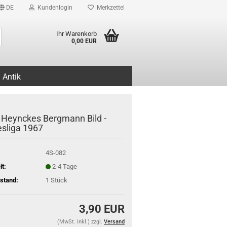
DE
Kundenlogin
Merkzettel
Suche...
Ihr Warenkorb
0,00 EUR
Antik
 Heynckes Bergmann Bild -
sliga 1967
4S-082
it:
2-4 Tage
stand:
1
Stück
3,90 EUR
(MwSt. inkl.) zzgl.
Versand