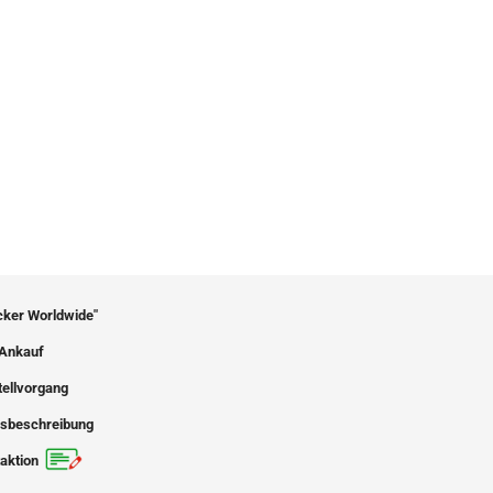
icker Worldwide"
Ankauf
tellvorgang
sbeschreibung
aktion