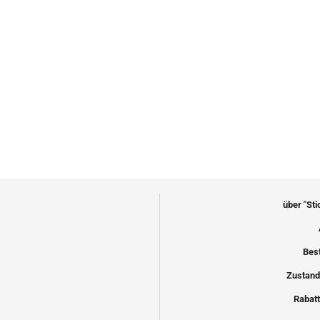
über "St
Bes
Zustand
Rabatt