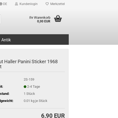
DE
Kundenlogin
Merkzettel
Suche...
Ihr Warenkorb
0,00 EUR
Antik
t Haller Panini Sticker 1968
t
2S-159
it:
2-4 Tage
stand:
1
Stück
gewicht:
0.01
kg je Stück
6,90 EUR