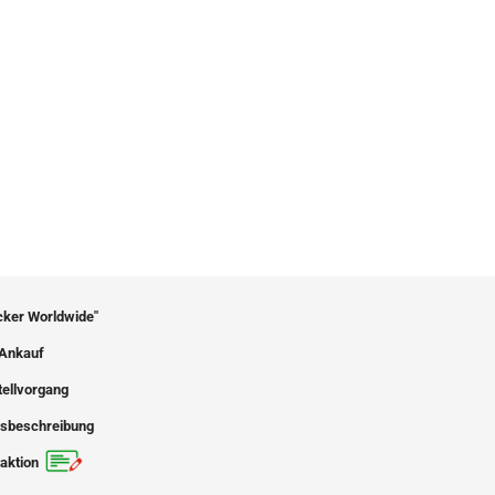
icker Worldwide"
Ankauf
tellvorgang
sbeschreibung
aktion