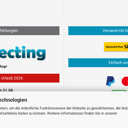
fehlungen:
Versand mit D
Einfach un
hop!
- Urlaub 2026
s 31.08.
schlossen!
echnologien
tern, um die ordentliche Funktionsweise der Website zu gewährleisten, die Nu
serlebnis bieten zu können. Weitere Informationen finden Sie in unserer
Internetshop
by Gambio.de © 2026