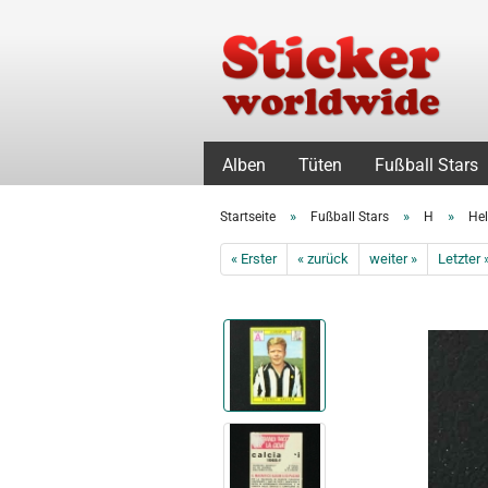
Alben
Tüten
Fußball Stars
»
»
»
Startseite
Fußball Stars
H
Hel
« Erster
« zurück
weiter »
Letzter 