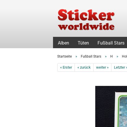
Alben
Tüten
Fußball Stars
»
»
»
Startseite
Fußball Stars
H
Hol
« Erster
« zurück
weiter »
Letzter 