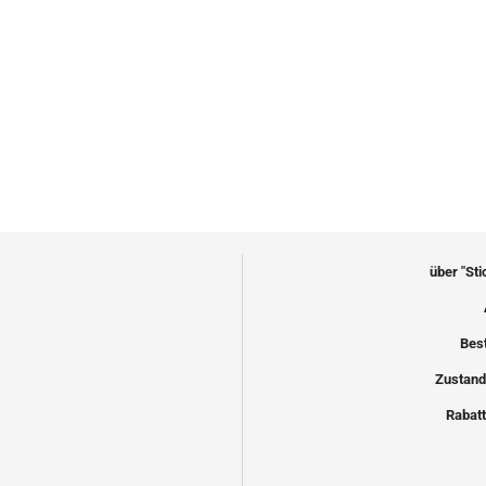
über "St
Bes
Zustand
Rabatt