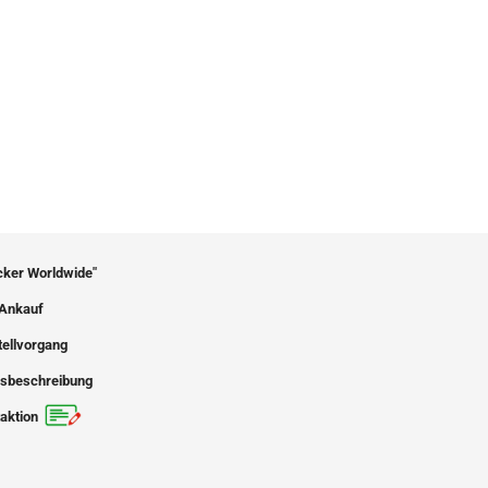
icker Worldwide"
Ankauf
tellvorgang
sbeschreibung
aktion