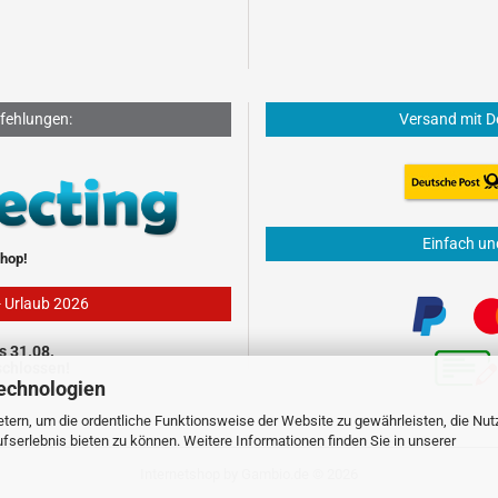
fehlungen:
Versand mit D
Einfach un
hop!
- Urlaub 2026
s 31.08.
schlossen!
echnologien
tern, um die ordentliche Funktionsweise der Website zu gewährleisten, die Nu
serlebnis bieten zu können. Weitere Informationen finden Sie in unserer
Internetshop
by Gambio.de © 2026