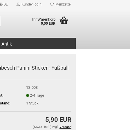
DE
Kundenlogin
Merkzettel
Suche...
Ihr Warenkorb
0,00 EUR
Antik
besch Panini Sticker - Fußball
1S-003
it:
2-4 Tage
stand:
1
Stück
5,90 EUR
(MwSt. inkl.) zzgl.
Versand