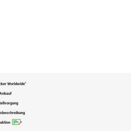
icker Worldwide"
Ankauf
tellvorgang
sbeschreibung
aktion