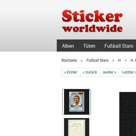
Alben
Tüten
Fußball Stars
»
»
»
Startseite
Fußball Stars
H
H. 
« Erster
« zurück
weiter »
Letzter 