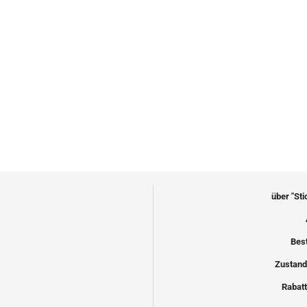
über "St
Bes
Zustand
Rabatt