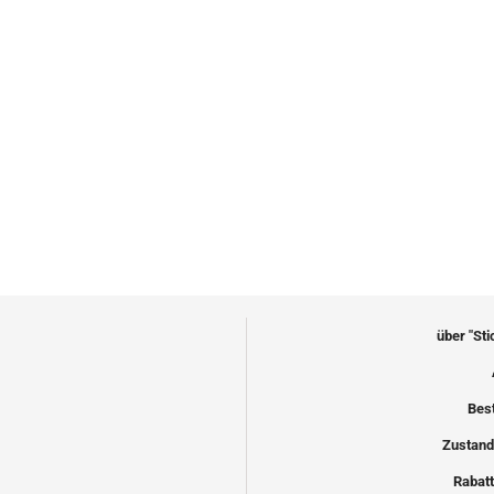
über "St
Bes
Zustand
Rabatt