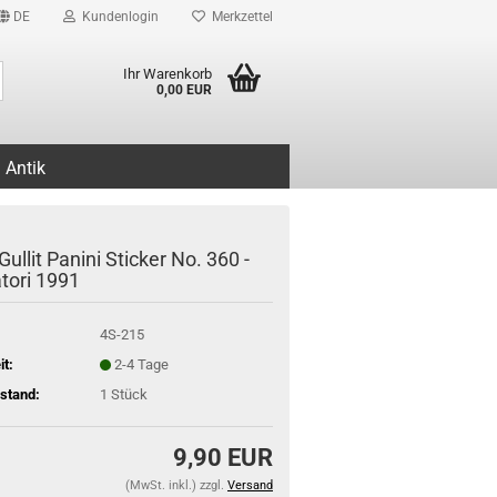
DE
Kundenlogin
Merkzettel
Suche...
Ihr Warenkorb
0,00 EUR
Antik
ullit Panini Sticker No. 360 -
atori 1991
4S-215
it:
2-4 Tage
stand:
1
Stück
9,90 EUR
(MwSt. inkl.) zzgl.
Versand