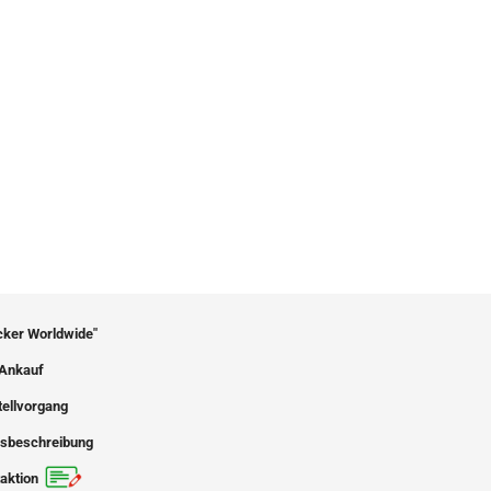
icker Worldwide"
Ankauf
tellvorgang
sbeschreibung
aktion