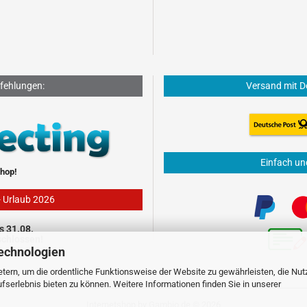
fehlungen:
Versand mit D
Einfach un
hop!
- Urlaub 2026
s 31.08.
schlossen!
echnologien
tern, um die ordentliche Funktionsweise der Website zu gewährleisten, die Nu
serlebnis bieten zu können. Weitere Informationen finden Sie in unserer
Internetshop
by Gambio.de © 2026