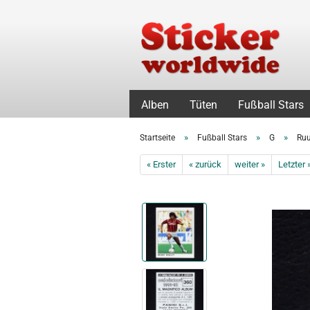
Alben
Tüten
Fußball Stars
»
»
»
Startseite
Fußball Stars
G
Ruu
« Erster
« zurück
weiter »
Letzter 