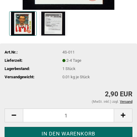
Art.Nr.:
4S-011
Lieferzeit:
2-4 Tage
Lagerbestand:
1
Stück
Versandgewicht:
0.01
kg je Stück
2,90 EUR
(MwSt. inkl.) zzgl.
Versand