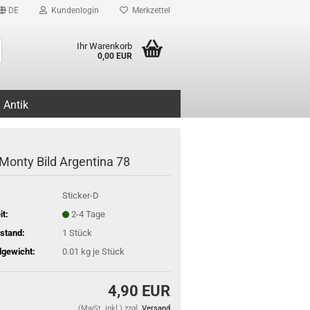
DE
Kundenlogin
Merkzettel
Suche...
Ihr Warenkorb
0,00 EUR
Antik
 Monty Bild Argentina 78
Sticker-D
it:
2-4 Tage
stand:
1
Stück
gewicht:
0.01
kg je Stück
4,90 EUR
(MwSt. inkl.) zzgl.
Versand