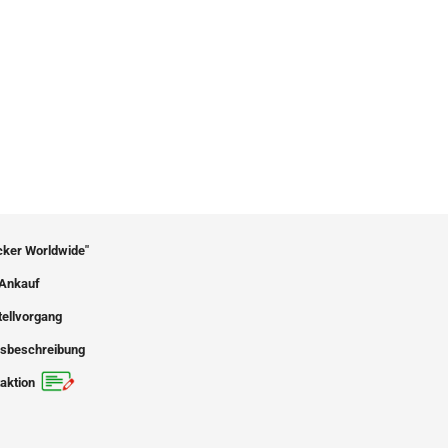
icker Worldwide"
Ankauf
tellvorgang
sbeschreibung
aktion