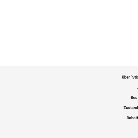
über "St
Bes
Zustand
Rabatt