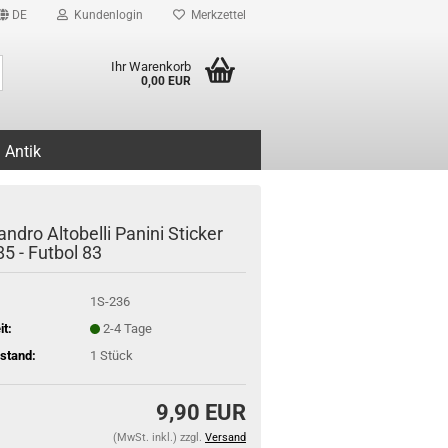
DE
Kundenlogin
Merkzettel
Suche...
Ihr Warenkorb
0,00 EUR
Antik
ndro Altobelli Panini Sticker
5 - Futbol 83
1S-236
it:
2-4 Tage
stand:
1
Stück
9,90 EUR
(MwSt. inkl.) zzgl.
Versand