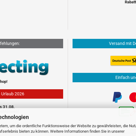
Rabatt
fehlungen:
Versand mit D
Einfach un
hop!
- Urlaub 2026
s 31.08.
schlossen!
echnologien
tern, um die ordentliche Funktionsweise der Website zu gewährleisten, die Nu
serlebnis bieten zu können. Weitere Informationen finden Sie in unserer