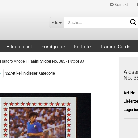
Kontakt
Alle
Bilderdienst
Fundgrube
Fortnite
Trading Cards
ssandro Altobelli Panini Sticker No. 385 - Futbol 83
Alessa
»
32
Artikel in dieser Kategorie
No. 38
Art.Nr.:
Lieferze
Lagerbe