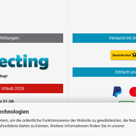
fehlungen:
Versand mit D
Einfach un
hop!
- Urlaub 2026
s 31.08.
schlossen!
echnologien
tern, um die ordentliche Funktionsweise der Website zu gewährleisten, die Nu
serlebnis bieten zu können. Weitere Informationen finden Sie in unserer
Internetshop
by Gambio.de © 2026