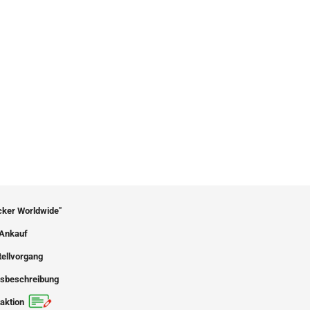
icker Worldwide"
Ankauf
tellvorgang
sbeschreibung
aktion