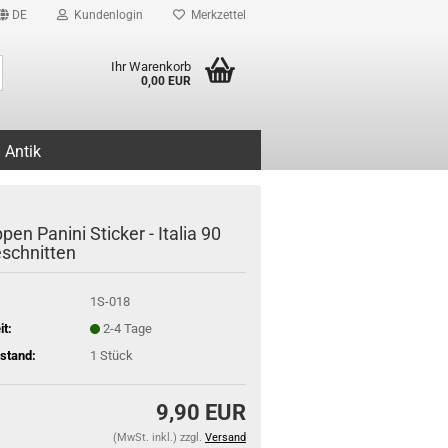
DE
Kundenlogin
Merkzettel
Suche...
Ihr Warenkorb
0,00 EUR
Antik
en Panini Sticker - Italia 90
schnitten
1S-018
it:
2-4 Tage
stand:
1
Stück
9,90 EUR
(MwSt. inkl.) zzgl.
Versand