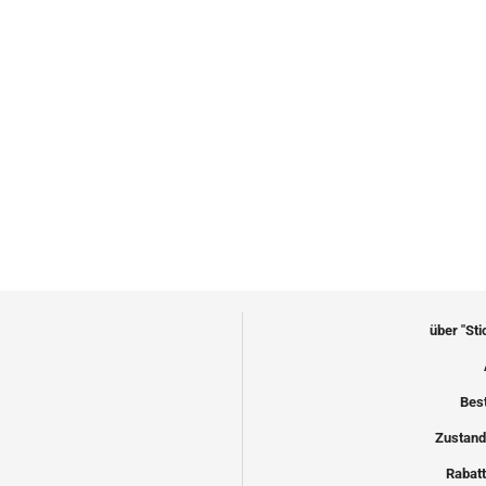
über "St
Bes
Zustand
Rabatt