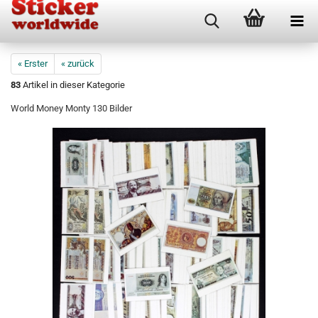
« Erster
« zurück
83
Artikel in dieser Kategorie
World Money Monty 130 Bilder