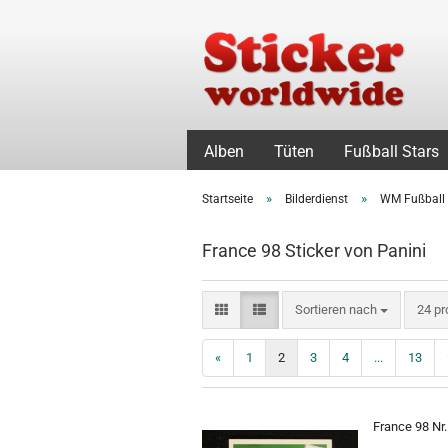
Alben
Tüten
Fußball Stars
»
»
Startseite
Bilderdienst
WM Fußball
France 98 Sticker von Panini
Sortieren nach
pro S
Sortieren nach
24 pr
«
1
2
3
4
...
13
France 98 Nr.