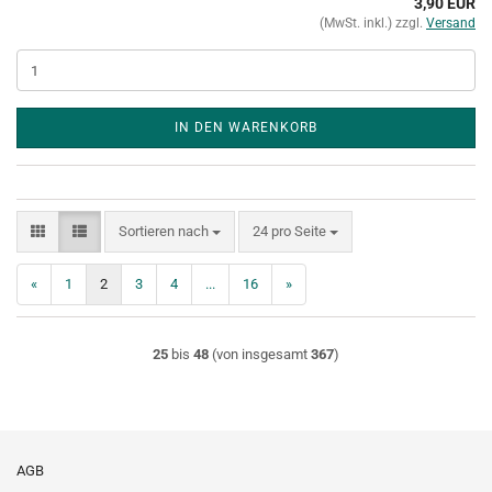
3,90 EUR
(MwSt. inkl.) zzgl.
Versand
IN DEN WARENKORB
Sortieren nach
pro Seite
Sortieren nach
24 pro Seite
«
1
2
3
4
...
16
»
25
bis
48
(von insgesamt
367
)
AGB