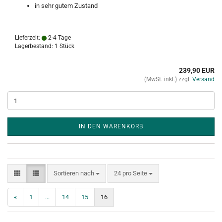
in sehr gutem Zustand
Lieferzeit:
2-4 Tage
Lagerbestand: 1 Stück
239,90 EUR
(MwSt. inkl.) zzgl.
Versand
IN DEN WARENKORB
Sortieren nach
pro Seite
Sortieren nach
24 pro Seite
«
1
...
14
15
16