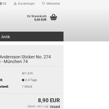
DE
Kundenlogin
Merkzettel
Suche...
Ihr Warenkorb
0,00 EUR
Antik
 Andersson Sticker No. 274
i - München 74
W1-274
it:
2-4 Tage
stand:
1
Stück
8,90 EUR
(MwSt. inkl.) zzgl.
Versand