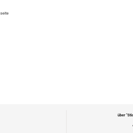
kseite
über "St