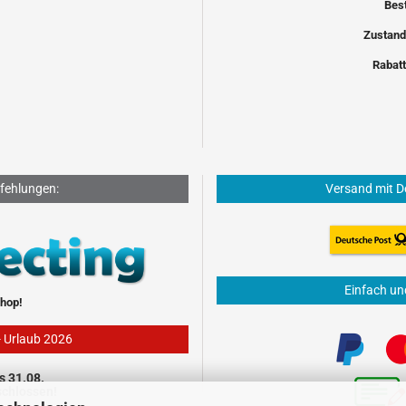
Bes
Zustand
Rabatt
fehlungen:
Versand mit D
Einfach un
hop!
- Urlaub 2026
s 31.08.
schlossen!