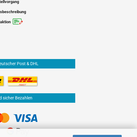
tellvorgang
sbeschreibung
aktion
eutscher Post & DHL
d sicher Bezahlen