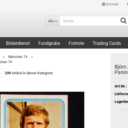
Kontakt
Alle
Bilderdienst
Fundgrube
Fortnite
Trading Cards
»
»
München 74
nchen 74
Björn
Panin
»
239
Artikel in dieser Kategorie
Art.Nr.:
Lieferze
Lagerbe