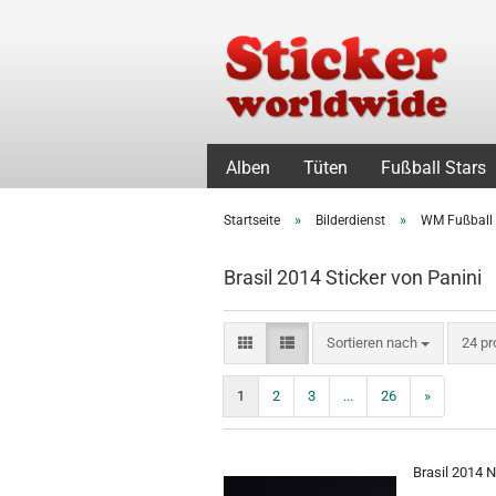
Alben
Tüten
Fußball Stars
»
»
Startseite
Bilderdienst
WM Fußball
Brasil 2014 Sticker von Panini
Sortieren nach
pro S
Sortieren nach
24 pr
1
2
3
...
26
»
Brasil 2014 N