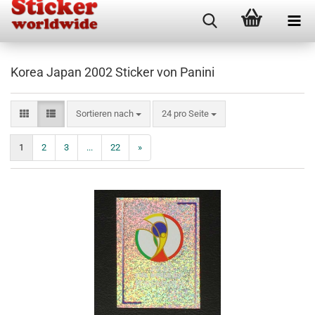
Korea Japan 2002 Sticker von Panini
Sortieren nach
pro Seite
Sortieren nach
24 pro Seite
1
2
3
...
22
»