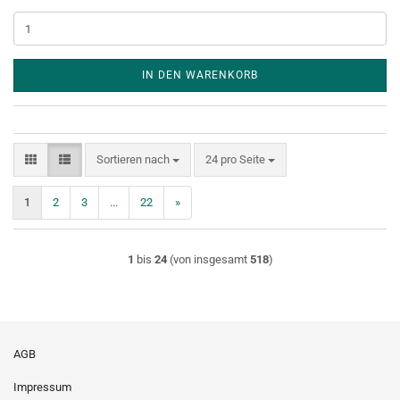
IN DEN WARENKORB
Sortieren nach
pro Seite
Sortieren nach
24 pro Seite
1
2
3
...
22
»
1
bis
24
(von insgesamt
518
)
AGB
Impressum