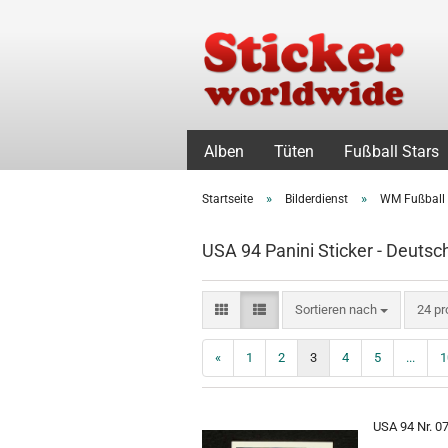
Alben
Tüten
Fußball Stars
»
»
Startseite
Bilderdienst
WM Fußball
USA 94 Panini Sticker - Deutsc
Sortieren nach
pro S
Sortieren nach
24 pr
«
1
2
3
4
5
...
1
USA 94 Nr. 07