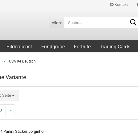
Kontakt
Alle
Bilderdienst
Fundgrube
Fortnite
Trading Cards
»
USA 94 Deutsch
he Variante
eite
o Seite
0
»
4 Panini Sticker Jorginho