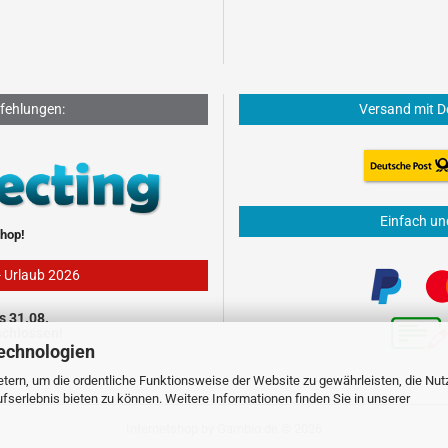
fehlungen:
Versand mit D
Einfach un
hop!
- Urlaub 2026
s 31.08.
schlossen!
echnologien
tern, um die ordentliche Funktionsweise der Website zu gewährleisten, die Nu
serlebnis bieten zu können. Weitere Informationen finden Sie in unserer
Internetshop
by Gambio.de © 2026