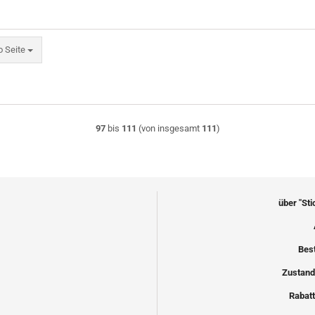
eite
o Seite
97
bis
111
(von insgesamt
111
)
über "St
Bes
Zustand
Rabatt