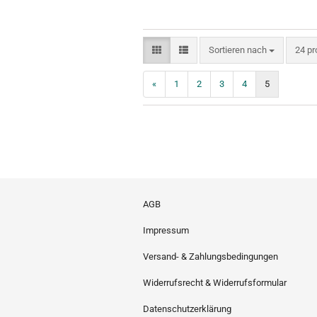
Sortieren nach
pro S
Sortieren nach
24 pr
«
1
2
3
4
5
AGB
Impressum
Versand- & Zahlungsbedingungen
Widerrufsrecht & Widerrufsformular
Datenschutzerklärung