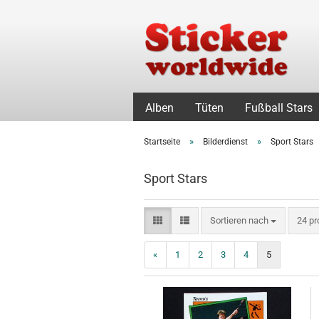
Alben
Tüten
Fußball Stars
»
»
Startseite
Bilderdienst
Sport Stars
Sport Stars
Sortieren nach
pro S
Sortieren nach
24 pr
«
1
2
3
4
5