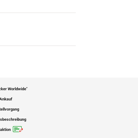
icker Worldwide"
Ankauf
tellvorgang
sbeschreibung
aktion