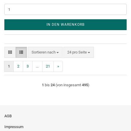
IN DEN WARENKORB
Sortieren nach
pro Seite
Sortieren nach
24 pro Seite
1
2
3
...
21
»
1
bis
24
(von insgesamt
495
)
AGB
Impressum