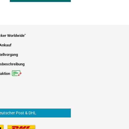
icker Worldwide"
Ankauf
tellvorgang
sbeschreibung
aktion
eutscher Post & DHL