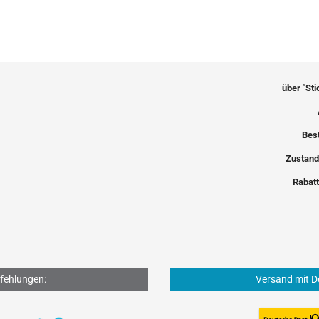
über "St
Bes
Zustand
Rabatt
fehlungen:
Versand mit D