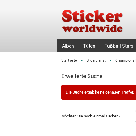
Alben
Tüten
Fußball Stars
»
»
Startseite
Bilderdienst
Champions 
Erweiterte Suche
Die Suche ergab keine genauen Treffer.
MÖCHTEN
Möchten Sie noch einmal suchen?
SIE
NOCH
EINMAL
SUCHEN?