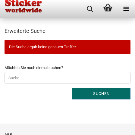
Erweiterte Suche
Die Suche ergab keine genauen Treffer.
MÖCHTEN
Möchten Sie noch einmal suchen?
SIE
NOCH
EINMAL
SUCHEN?
SUCHEN
AGB