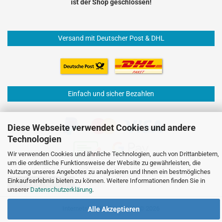
ist der Shop geschlossen!
Versand mit Deutscher Post & DHL
Einfach und sicher Bezahlen
Diese Webseite verwendet Cookies und andere
Technologien
Wir verwenden Cookies und ähnliche Technologien, auch von Drittanbietern,
um die ordentliche Funktionsweise der Website zu gewährleisten, die
Nutzung unseres Angebotes zu analysieren und Ihnen ein bestmögliches
Einkaufserlebnis bieten zu können. Weitere Informationen finden Sie in
Vertrag widerrufen
unserer
Datenschutzerklärung
.
Internetshop
by Gambio.de © 2026
Alle Akzeptieren