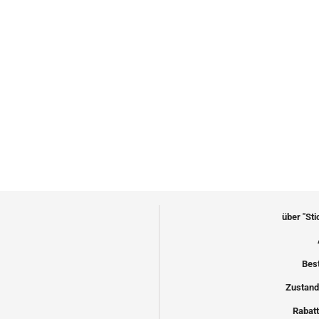
über "St
Bes
Zustand
Rabatt