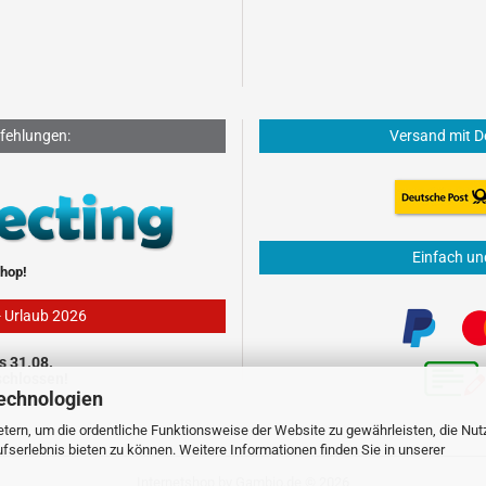
fehlungen:
Versand mit D
Einfach un
hop!
- Urlaub 2026
s 31.08.
schlossen!
echnologien
tern, um die ordentliche Funktionsweise der Website zu gewährleisten, die Nu
serlebnis bieten zu können. Weitere Informationen finden Sie in unserer
Internetshop
by Gambio.de © 2026