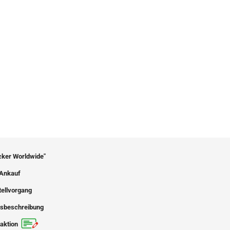
icker Worldwide"
Ankauf
tellvorgang
sbeschreibung
aktion