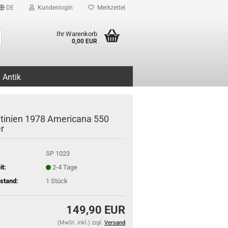
DE
Kundenlogin
Merkzettel
Suche...
Ihr Warenkorb
0,00 EUR
Antik
tinien 1978 Americana 550
r
SP 1023
it:
2-4 Tage
stand:
1
Stück
149,90 EUR
(MwSt. inkl.) zzgl.
Versand