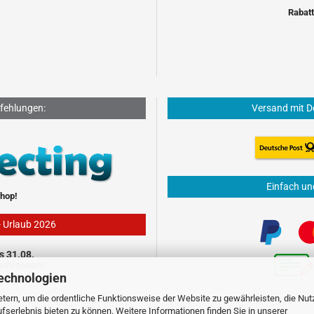
Rabatt
fehlungen:
Versand mit D
Einfach un
hop!
- Urlaub 2026
s 31.08.
schlossen!
echnologien
tern, um die ordentliche Funktionsweise der Website zu gewährleisten, die Nu
serlebnis bieten zu können. Weitere Informationen finden Sie in unserer