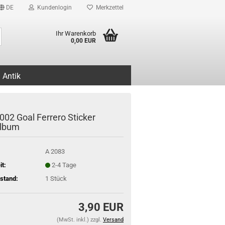
DE
Kundenlogin
Merkzettel
Suche...
Ihr Warenkorb
0,00 EUR
Antik
02 Goal Ferrero Sticker
album
A 2083
it:
2-4 Tage
stand:
1
Stück
3,90 EUR
(MwSt. inkl.) zzgl.
Versand