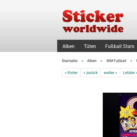
Alben
Tüten
Fußball Stars
»
»
»
Startseite
Alben
WM Fußball
« Erster
« zurück
weiter »
Letzter 