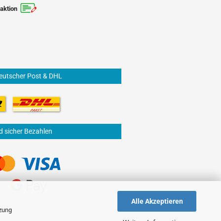
aktion
eutscher Post & DHL
d sicher Bezahlen
Alle Akzeptieren
tzung