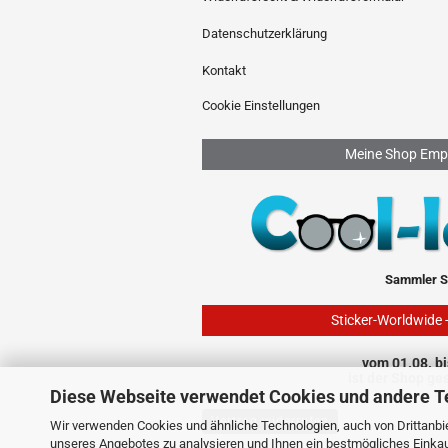
Datenschutzerklärung
Kontakt
Cookie Einstellungen
Meine Shop Emp
Sammler S
Sticker-Worldwide 
vom 01.08. bi
ist der Shop ge
Diese Webseite verwendet Cookies und andere T
Vertrag widerrufen
Wir verwenden Cookies und ähnliche Technologien, auch von Drittanbie
unseres Angebotes zu analysieren und Ihnen ein bestmögliches Einkauf