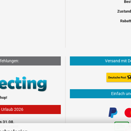
Bes
Zustand
Rabatt
fehlungen:
Versand mit D
Einfach un
hop!
- Urlaub 2026
s 31.08.
schlossen!