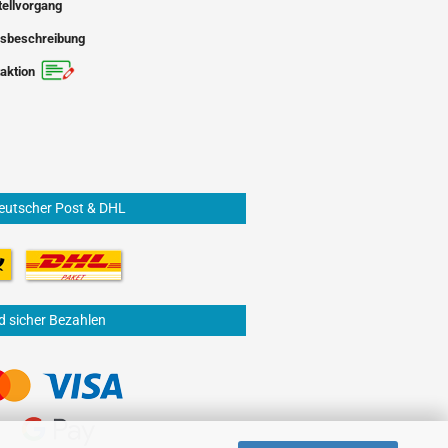
tellvorgang
sbeschreibung
aktion
eutscher Post & DHL
d sicher Bezahlen