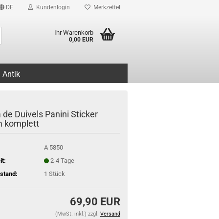
DE
Kundenlogin
Merkzettel
Suche...
Ihr Warenkorb
0,00 EUR
Antik
 de Duivels Panini Sticker
 komplett
A 5850
it:
2-4 Tage
stand:
1
Stück
69,90 EUR
(MwSt. inkl.) zzgl.
Versand