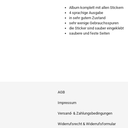
Album komplett mit allen Stickern
4 sprachige Ausgabe
in sehr gutem Zustand
sehr wenige Gebrauchsspuren
die Sticker sind sauber eingeklebt
saubere und feste Seiten
AGB
Impressum
Versand- & Zahlungsbedingungen
Widerrufsrecht & Widerrufsformular