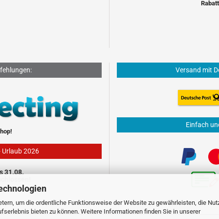
Rabatt
fehlungen:
Versand mit D
Einfach un
hop!
- Urlaub 2026
s 31.08.
schlossen!
echnologien
tern, um die ordentliche Funktionsweise der Website zu gewährleisten, die Nu
serlebnis bieten zu können. Weitere Informationen finden Sie in unserer