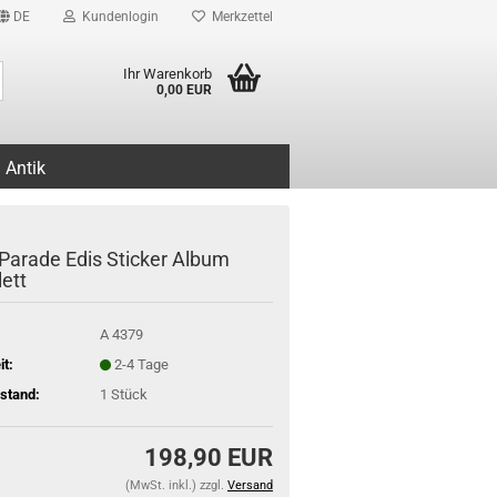
DE
Kundenlogin
Merkzettel
Suche...
Ihr Warenkorb
0,00 EUR
Antik
Parade Edis Sticker Album
ett
A 4379
it:
2-4 Tage
stand:
1
Stück
198,90 EUR
(MwSt. inkl.) zzgl.
Versand