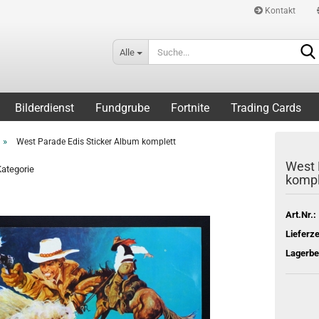
Kontakt
Alle
Bilderdienst
Fundgrube
Fortnite
Trading Cards
»
West Parade Edis Sticker Album komplett
West 
Kategorie
kompl
Art.Nr.:
Lieferze
Lagerbe