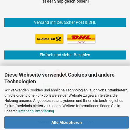
ist der Shop geschlossen!
Versand mit Deutscher Post & DHL
Einfach und sicher Bezahlen
Diese Webseite verwendet Cookies und andere
Technologien
Wir verwenden Cookies und ähnliche Technologien, auch von Drittanbietern,
um die ordentliche Funktionsweise der Website zu gewährleisten, die
Nutzung unseres Angebotes zu analysieren und Ihnen ein bestmögliches
Einkaufserlebnis bieten zu können. Weitere Informationen finden Sie in
Vertrag widerrufen
unserer
Datenschutzerklärung
.
Internetshop
by Gambio.de © 2026
Alle Akzeptieren