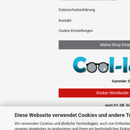
Datenschutzerklärung
Kontakt
Cookie Einstellungen
Meine Shop Emp
Sammler S
Sticker-Worldwide 
vom 01.08. bi
ist der Shop ge
Diese Webseite verwendet Cookies und andere T
Vertrag widerrufen
Wir verwenden Cookies und ähnliche Technologien, auch von Drittanbie
unseres Angebotes zu analysieren und Ihnen ein bestmögliches Einkauf