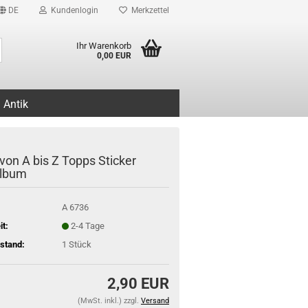
DE
Kundenlogin
Merkzettel
Suche...
Ihr Warenkorb
0,00 EUR
Antik
on A bis Z Topps Sticker
album
A 6736
it:
2-4 Tage
stand:
1
Stück
2,90 EUR
(MwSt. inkl.) zzgl.
Versand