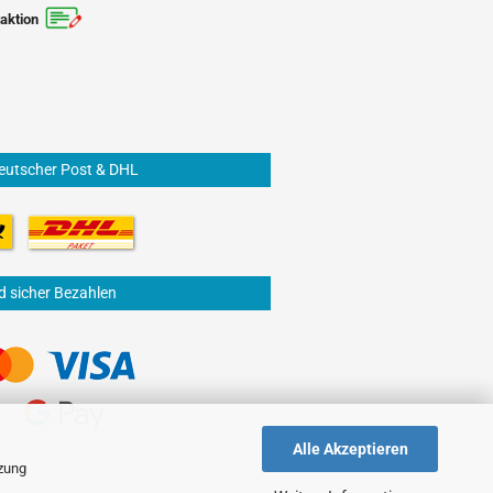
aktion
eutscher Post & DHL
d sicher Bezahlen
Alle Akzeptieren
tzung