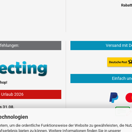
Rabatt
fehlungen:
Versand mit D
Einfach un
hop!
- Urlaub 2026
s 31.08.
schlossen!
echnologien
tern, um die ordentliche Funktionsweise der Website zu gewährleisten, die Nu
serlebnis bieten zu können. Weitere Informationen finden Sie in unserer